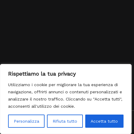
Rispettiamo la tua privacy
Utilizziamo i cookie per migliorare la tua esperienza di
navigazione, offrirti annunci o contenuti personalizzati e
analizzare il nostro traffico. Cliccando su "Accetta tutti",
acconsenti all'utilizzo dei cookie.
Copyright © 2026 Boma Club
Personalizza
Rifiuta tutto
Accetta tutto