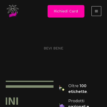
Vai
al
Richiedi Card
contenuto
BEVI BENE
Oltre
100
etichette
.
Prodotti
nazionali e